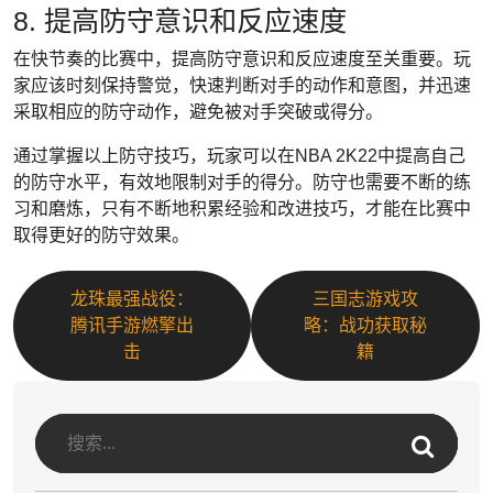
8. 提高防守意识和反应速度
在快节奏的比赛中，提高防守意识和反应速度至关重要。玩
家应该时刻保持警觉，快速判断对手的动作和意图，并迅速
采取相应的防守动作，避免被对手突破或得分。
通过掌握以上防守技巧，玩家可以在NBA 2K22中提高自己
的防守水平，有效地限制对手的得分。防守也需要不断的练
习和磨炼，只有不断地积累经验和改进技巧，才能在比赛中
取得更好的防守效果。
龙珠最强战役：
三国志游戏攻
腾讯手游燃擎出
略：战功获取秘
击
籍