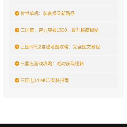
传世单机：装备探寻新路径
三国策：智力突破1500，提升秘籍揭秘
三国时代2自建地图攻略：完全图文教程
三国志游戏攻略：战功获取秘籍
三国志14 MOD安装指南