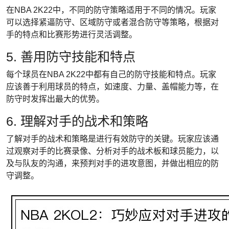
在NBA 2K22中，不同的防守策略适用于不同的情况。玩家
可以选择紧逼防守、区域防守或者混合防守等策略，根据对
手的特点和比赛形势进行灵活调整。
5. 善用防守技能和特点
每个球员在NBA 2K22中都有自己的防守技能和特点。玩家
应该善于利用球员的特点，如速度、力量、盖帽能力等，在
防守时发挥出最大的优势。
6. 理解对手的战术和策略
了解对手的战术和策略是进行有效防守的关键。玩家应该通
过观察对手的比赛录像、分析对手的战术板和球员能力，以
及与队友的沟通，来预判对手的进攻意图，并做出相应的防
守调整。