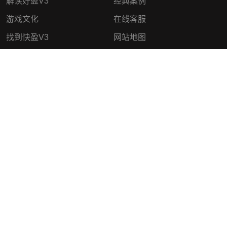
解读好盈v3
经典案例
游戏文化
在线客服
找到快盈V3
网站地图
快盈V3港澳福彩官方网站
快盈V3港澳福彩手机版入口
快盈V3港澳福彩手机版官网
快盈V3港澳福彩Web网页版
快盈V3港澳福彩app下载地址
2026国际足联世界杯 | 官方中
文网站 | FIFA World Cup
2026
FIFA2026世界杯官网 | 亚洲官
2026世界杯高清直播 | 美加墨
方（中文网站）
世界杯官方转播平台 |
FIFAWCTV
世界杯(2026)世界杯直播 –
世界杯买足球丨胜负竞猜攻略
FIFA Worldcup 官方赛事平台