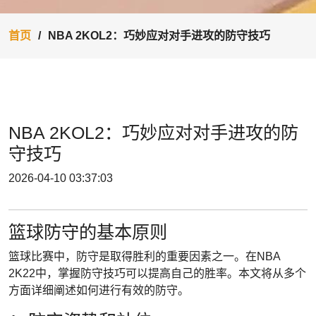
首页
NBA 2KOL2：巧妙应对对手进攻的防守技巧
NBA 2KOL2：巧妙应对对手进攻的防
守技巧
2026-04-10 03:37:03
篮球防守的基本原则
篮球比赛中，防守是取得胜利的重要因素之一。在NBA
2K22中，掌握防守技巧可以提高自己的胜率。本文将从多个
方面详细阐述如何进行有效的防守。