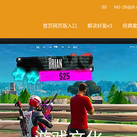
NG·28@j9.
首页网页版入口
解读好盈v3
经典