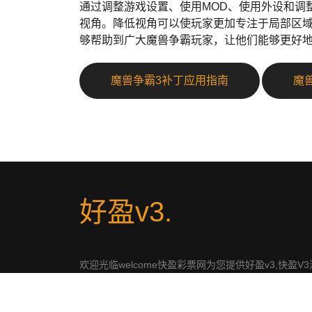
通过调整游戏设置、使用MOD、使用外设和调
视角。降低视角可以使玩家更加专注于局部区
够帮助到广大魔兽争霸玩家，让他们能够更好
魔兽争霸3补丁应用指南
魔
好盈v3
.
欢迎光临welcome快盈彩票网为您提供好盈v3,快盈V3
澳福彩网,快盈彩票平台永盈,港澳福彩网
17075com,14978澳门彩民网,福彩welcome,welcome