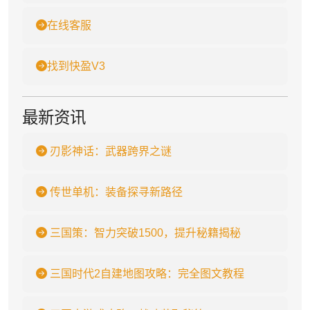
在线客服
找到快盈V3
最新资讯
刃影神话：武器跨界之谜
传世单机：装备探寻新路径
三国策：智力突破1500，提升秘籍揭秘
三国时代2自建地图攻略：完全图文教程