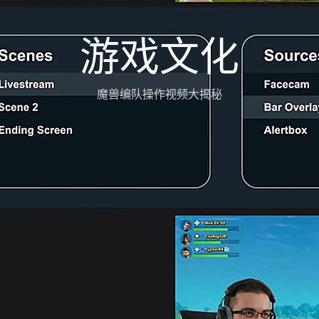
游戏文化
魔兽编队操作视频大揭秘