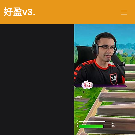
好盈v3
.