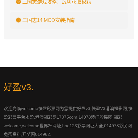
三国志游戏攻略：战功获取秘籍
三国志14 MOD安装指南
好盈v3
.
欢迎光临welcome快盈彩票网为您提供好盈v3,快盈V3港澳福彩网,快
盈彩票平台永盈,港澳福彩网17075com,14978澳门彩民网,福彩
welcome,welcome世界杯网址,hao123彩票网址大全,014978彩民网
免费资料,开奖网014962.