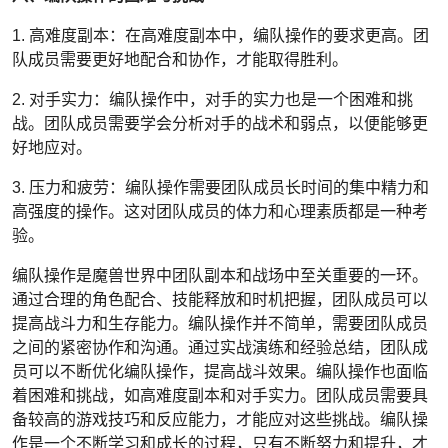
1. 高难度副本：在高难度副本中，编队操作的要求更高。团
队成员需要更好地配合和协作，才能取得胜利。
2. 对手实力：编队操作中，对手的实力也是一个困难和挑
战。团队成员需要学会分析对手的战术和弱点，以便能够更
好地应对。
3. 压力和疲劳：编队操作需要团队成员长时间的集中精力和
高强度的操作。这对团队成员的体力和心理素质都是一种考
验。
编队操作是魔兽世界中团队副本和战场中至关重要的一环。
通过合理的角色配合、技能释放和时机把握，团队成员可以
提高战斗力和生存能力。编队操作并不简单，需要团队成员
之间的紧密协作和沟通。通过实战演练和经验总结，团队成
员可以不断优化编队操作，提高战斗效果。编队操作也面临
着困难和挑战，如高难度副本和对手实力。团队成员需要具
备较高的游戏技巧和反应能力，才能应对这些挑战。编队操
作是一个不断学习和成长的过程，只有不断努力和提升，才